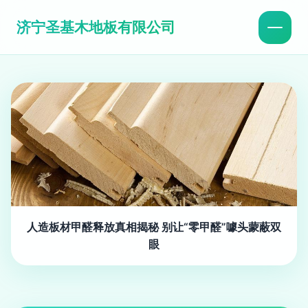
济宁圣基木地板有限公司
人造板材甲醛释放真相揭秘 别让“零甲醛”噱头蒙蔽双
眼