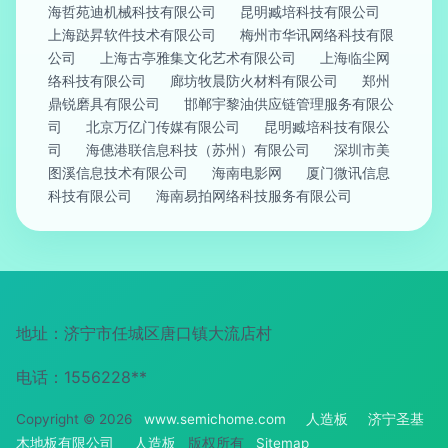
海哲苑迪机械科技有限公司
昆明臧培科技有限公司
上海跶昇软件技术有限公司
梅州市华讯网络科技有限
公司
上海古亭雅集文化艺术有限公司
上海临尘网
络科技有限公司
廊坊牧晨防火材料有限公司
郑州
鼎锐磨具有限公司
邯郸宇黎油供应链管理服务有限公
司
北京万亿门传媒有限公司
昆明臧培科技有限公
司
海僡港联信息科技（苏州）有限公司
深圳市美
图溪信息技术有限公司
海南电影网
厦门微讯信息
科技有限公司
海南易拍网络科技服务有限公司
地址：济宁市任城区唐口镇大流店村
电话：1556228**
Copyright © 2026
www.semichome.com
人造板
济宁圣基
木地板有限公司
人造板
版权所有
Sitemap