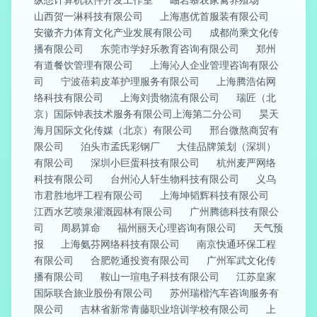
山西贺一淋科技有限公司
上海惠优首服装有限公司
安徽齐力体育文化产业发展有限公司
成都尚乘文化传
播有限公司
东莞市学好乐教育咨询有限公司
郑州
有道餐饮管理有限公司
上海沁人企业管理咨询有限公
司
宁波蓓莉皮革护理服务有限公司
上海腾浩佑网
络科技有限公司
上海刘贵物流有限公司
瑞匠（北
京）国际钟表技术服务有限公司上海第二分公司
昊天
海月国际文化传媒（北京）有限公司
邢台微熬商贸有
限公司
泊头市孟氏彩钢厂
大佳品牌策划（深圳）
有限公司
深圳小巨蛋科技有限公司
杭州麦严网络
科技有限公司
台州沁人轩生物科技有限公司
义乌
市君胜地坪工程有限公司
上海坤韬辉科技有限公司
江西水艺喷泉灌溉园林有限公司
广州腾德科技有限公
司
周易算命
福州丽天心理咨询有限公司
天气预
报
上海氨芬网络科技有限公司
南京快通环保工程
有限公司
合肥乾通投资有限公司
广州军武文化传
播有限公司
鞍山一瑄电子科技有限公司
江苏皇家
国际联合旅业股份有限公司
苏州瑞楷汽车咨询服务有
限公司
吉林省新常青藤职业培训学校有限公司
上